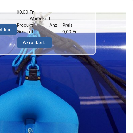
0
0,00 Fr
Warenkorb
Produkt
Anz
Preis
lden
Gesamt
0,00 Fr
Warenkorb