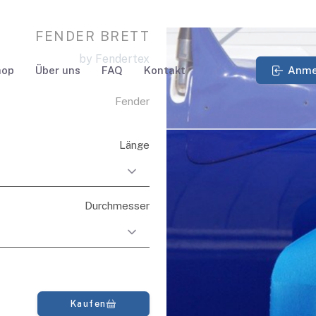
FENDER BRETT
by Fendertex
Anme
hop
Über uns
FAQ
Kontakt
Fender
Länge
Durchmesser
Kaufen