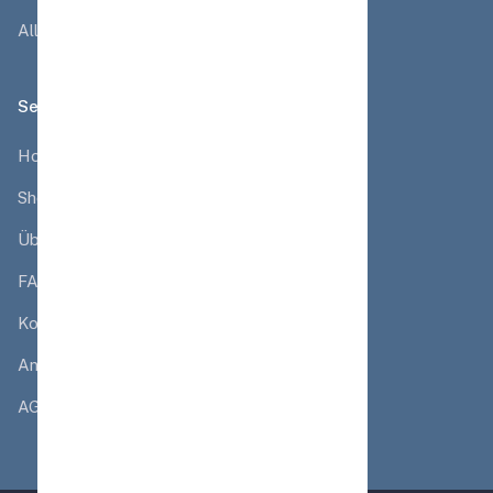
Alles rund ums Boot - in unserem Shop
Seiten
Home
Shop
Über uns
FAQ
Kontakt
Anmelden
AGB