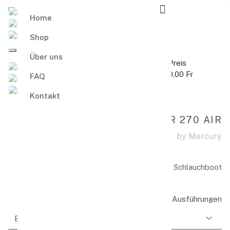
Home
Shop
0
0,00 Fr
Warenkorb
Über uns
Produkt
Anz
Preis
Gesamt
0,00 Fr
FAQ
Warenkorb
Kontakt
OSCULATI TENDER 270 AIR
by Mercury
Schlauchboot
Ausführungen