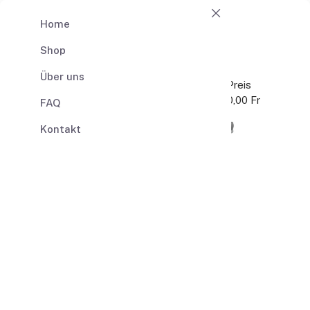
Home
Shop
0
0,00 Fr
Warenkorb
Über uns
Produkt
Anz
Preis
Gesamt
0,00 Fr
FAQ
Warenkorb
Kontakt